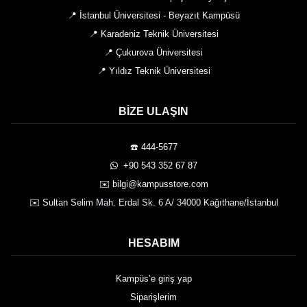
📍 İstanbul Üniversitesi - Beyazıt Kampüsü
📍 Karadeniz Teknik Üniversitesi
📍 Çukurova Üniversitesi
📍 Yıldız Teknik Üniversitesi
BIZE ULAŞIN
☎️ 444-5677
️ +90 543 352 67 87
✉️ bilgi@kampusstore.com
✉️ Sultan Selim Mah. Erdal Sk. 6 A/ 34000 Kağıthane/İstanbul
HESABIM
Kampüs’e giriş yap
Siparişlerim