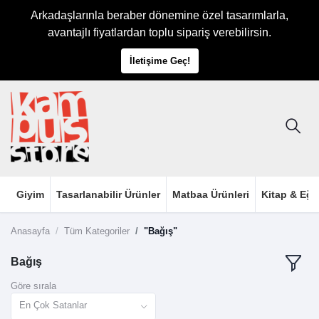
Arkadaşlarınla beraber dönemine özel tasarımlarla,
avantajlı fiyatlardan toplu sipariş verebilirsin.
İletişime Geç!
Giyim
Tasarlanabilir Ürünler
Matbaa Ürünleri
Kitap & Eği
Anasayfa
Tüm Kategoriler
"Bağış"
Bağış
Göre sırala
En Çok Satanlar