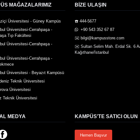
ÜS MAĞAZALARIMIZ
BIZE ULAŞIN
ziçi Üniversitesi - Güney Kampüs
☎️ 444-5677
nbul Üniversitesi-Cerrahpaşa -
️ +90 543 352 67 87
aşa Tıp Fakültesi
✉️ bilgi@kampusstore.com
nbul Üniversitesi-Cerrahpaşa -
✉️ Sultan Selim Mah. Erdal Sk. 6 A
Kağıthane/İstanbul
nbul Üniversitesi-Cerrahpaşa -
ekmece
nbul Üniversitesi - Beyazıt Kampüsü
deniz Teknik Üniversitesi
rova Üniversitesi
z Teknik Üniversitesi
AL MEDYA
KAMPÜS'TE SATICI OLUN
Hemen Başvur