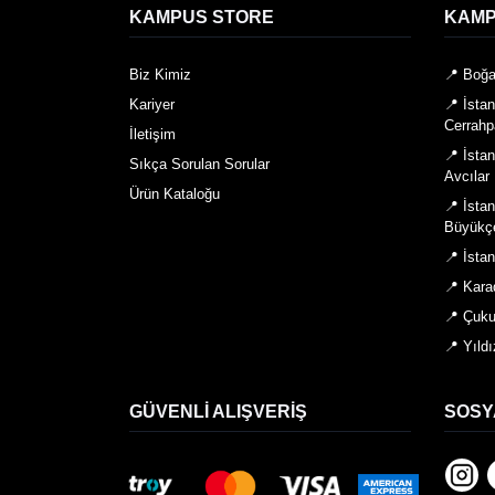
KAMPUS STORE
KAMP
Biz Kimiz
📍 Boğa
Kariyer
📍 İsta
Cerrahp
İletişim
📍 İsta
Sıkça Sorulan Sorular
Avcılar
Ürün Kataloğu
📍 İsta
Büyükç
📍 İsta
📍 Kara
📍 Çuku
📍 Yıldı
GÜVENLI ALIŞVERIŞ
SOSY