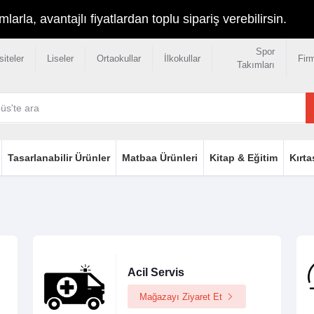
rla, avantajlı fiyatlardan toplu sipariş verebilirsin.
Spor
siteler
Liseler
Ortaokullar
İlkokullar
Fir
Takımları
Tasarlanabilir Ürünler
Matbaa Ürünleri
Kitap & Eğitim
Kırta
Acil Servis
Mağazayı Ziyaret Et