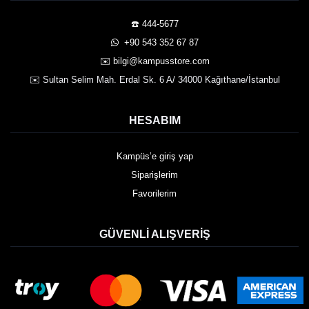
☎️ 444-5677
️ +90 543 352 67 87
✉️ bilgi@kampusstore.com
✉️ Sultan Selim Mah. Erdal Sk. 6 A/ 34000 Kağıthane/İstanbul
HESABIM
Kampüs’e giriş yap
Siparişlerim
Favorilerim
GÜVENLI ALIŞVERIŞ