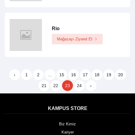
Rio
Mağazayı Ziyaret Et
‹
1
2
...
15
16
17
18
19
20
21
22
23
24
›
KAMPUS STORE
Biz Kimiz
Kariyer