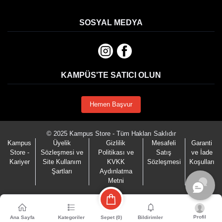
SOSYAL MEDYA
KAMPÜS'TE SATICI OLUN
Hemen Başvur
© 2025 Kampus Store - Tüm Hakları Saklıdır
Kampus
Üyelik
Gizlilik
Mesafeli
Garanti
Store -
Sözleşmesi ve
Politikası ve
Satış
ve İade
Kariyer
Site Kullanım
KVKK
Sözleşmesi
Koşulları
Şartları
Aydınlatma
Metni
Profil
Sepet (
0
)
Ana Sayfa
Kategoriler
Bildirimler