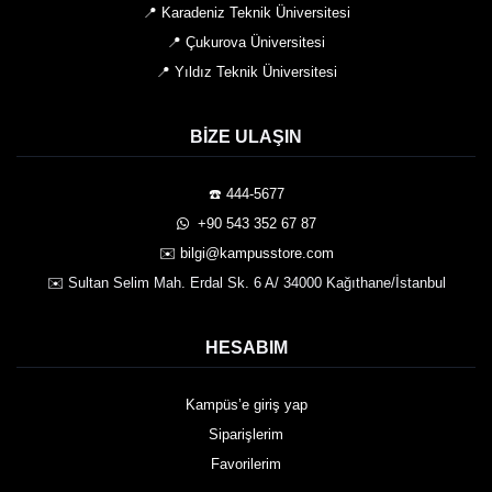
📍 Karadeniz Teknik Üniversitesi
📍 Çukurova Üniversitesi
📍 Yıldız Teknik Üniversitesi
BIZE ULAŞIN
☎️ 444-5677
️ +90 543 352 67 87
✉️ bilgi@kampusstore.com
✉️ Sultan Selim Mah. Erdal Sk. 6 A/ 34000 Kağıthane/İstanbul
HESABIM
Kampüs’e giriş yap
Siparişlerim
Favorilerim