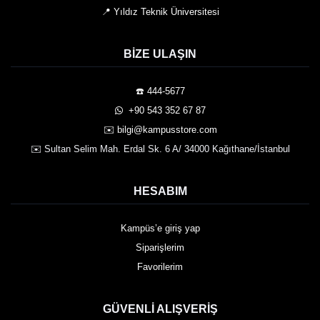
📍 Yıldız Teknik Üniversitesi
BIZE ULAŞIN
☎️ 444-5677
️ +90 543 352 67 87
✉️ bilgi@kampusstore.com
✉️ Sultan Selim Mah. Erdal Sk. 6 A/ 34000 Kağıthane/İstanbul
HESABIM
Kampüs’e giriş yap
Siparişlerim
Favorilerim
GÜVENLI ALIŞVERIŞ