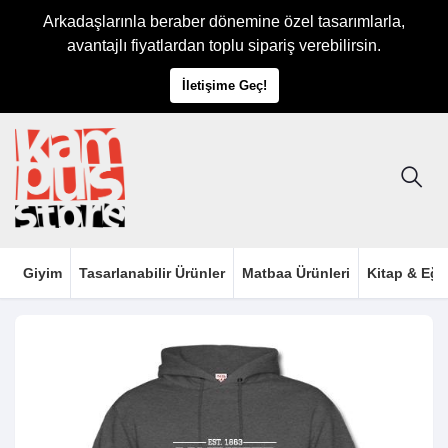
Arkadaşlarınla beraber dönemine özel tasarımlarla,
avantajlı fiyatlardan toplu sipariş verebilirsin.
İletişime Geç!
Giyim
Tasarlanabilir Ürünler
Matbaa Ürünleri
Kitap & Eği