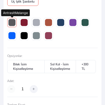
Üç İplik Şardonlu
AntrasitMelange
Renk:
Opsiyonlar:
Bilek İsim
Sol Kol - İsim
+300
Kişiselleştirme
Kişiselleştirme
TL
Adet:
Toplam Fiyat: