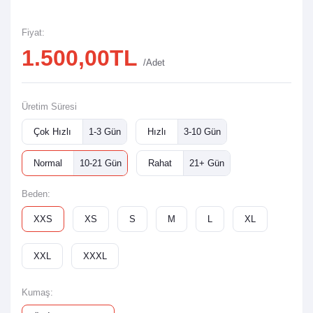
Fiyat:
1.500,00TL
/Adet
Üretim Süresi
Çok Hızlı
1-3 Gün
Hızlı
3-10 Gün
Normal
10-21 Gün
Rahat
21+ Gün
Beden:
XXS
XS
S
M
L
XL
XXL
XXXL
Kumaş: