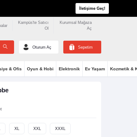
İletişime Geç!
Kampüs'te Satıcı
Kurumsal Mağaza
malar
Ol
Aç
Oturum Aç
Sepetim
siye & Ofis
Oyun & Hobi
Elektronik
Ev Yaşam
Kozmetik & K
bbe
et
L
XL
XXL
XXXL