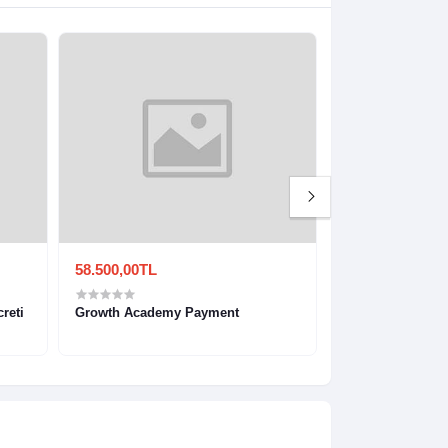
58.500,00TL
0,00TL
reti
Growth Academy Payment
KP02123-0299 Ka
Metal Tükenmez 
Türkiye