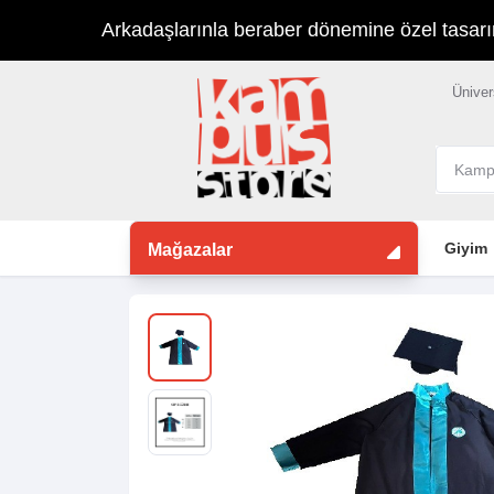
Arkadaşlarınla beraber dönemine özel tasarımla
Üniver
Giyim
Mağazalar