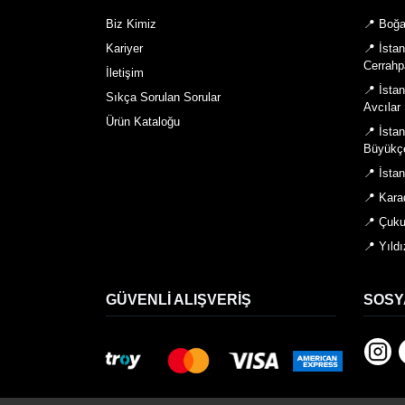
Biz Kimiz
📍 Boğa
Kariyer
📍 İsta
Cerrahp
İletişim
📍 İsta
Sıkça Sorulan Sorular
Avcılar
Ürün Kataloğu
📍 İsta
Büyükç
📍 İsta
📍 Kara
📍 Çuku
📍 Yıldı
GÜVENLI ALIŞVERIŞ
SOSY