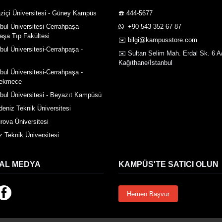
ziçi Üniversitesi - Güney Kampüs
☎️ 444-5677
nbul Üniversitesi-Cerrahpaşa -
️ +90 543 352 67 87
aşa Tıp Fakültesi
✉️ bilgi@kampusstore.com
nbul Üniversitesi-Cerrahpaşa -
✉️ Sultan Selim Mah. Erdal Sk. 6 A
Kağıthane/İstanbul
nbul Üniversitesi-Cerrahpaşa -
ekmece
nbul Üniversitesi - Beyazıt Kampüsü
deniz Teknik Üniversitesi
rova Üniversitesi
z Teknik Üniversitesi
AL MEDYA
KAMPÜS'TE SATICI OLUN
Hemen Başvur