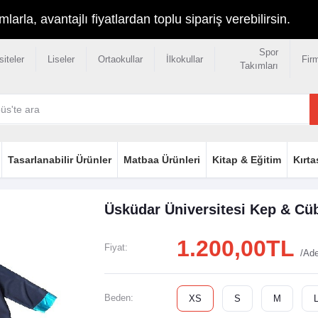
rla, avantajlı fiyatlardan toplu sipariş verebilirsin.
Spor
siteler
Liseler
Ortaokullar
İlkokullar
Fir
Takımları
Tasarlanabilir Ürünler
Matbaa Ürünleri
Kitap & Eğitim
Kırta
Üsküdar Üniversitesi Kep & Cü
1.200,00TL
Fiyat:
/Ad
Beden:
XS
S
M