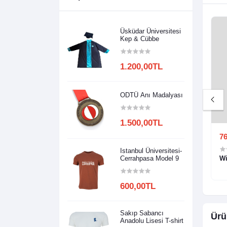
Üsküdar Üniversitesi
Kep & Cübbe
1.200,00TL
ODTÜ Anı Madalyası
1.500,00TL
00TL
600,00TL
500,00TL
76
Istanbul Üniversitesi-
apka
B Harfi Nakışlı Şapka
Cerrahpasa Model 9
Wi
600,00TL
Sakıp Sabancı
Ürü
Anadolu Lisesi T-shirt