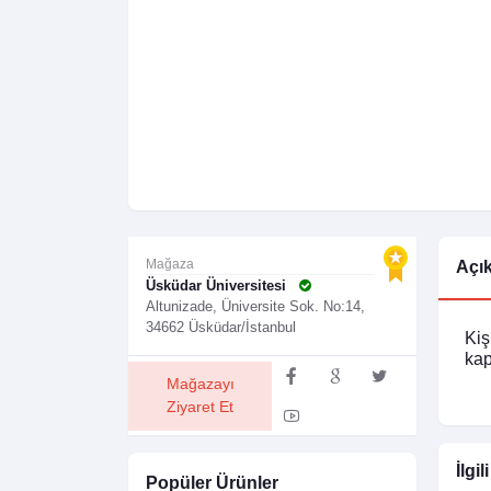
Mağaza
Açı
Üsküdar Üniversitesi
Altunizade, Üniversite Sok. No:14,
34662 Üsküdar/İstanbul
Kiş
kap
Mağazayı
Ziyaret Et
İlgil
Popüler Ürünler