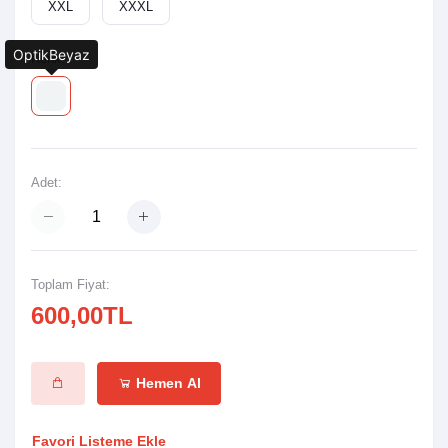
XXL
XXXL
OptikBeyaz
Renk:
Adet:
Toplam Fiyat:
600,00TL
Hemen Al
Favori Listeme Ekle