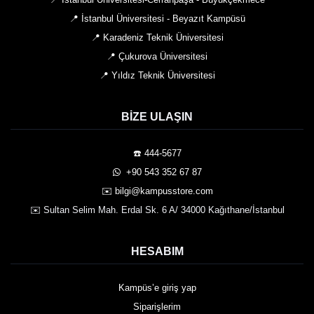
📍 İstanbul Üniversitesi - Beyazıt Kampüsü
📍 Karadeniz Teknik Üniversitesi
📍 Çukurova Üniversitesi
📍 Yıldız Teknik Üniversitesi
BIZE ULAŞIN
☎️ 444-5677
️ +90 543 352 67 87
✉️ bilgi@kampusstore.com
✉️ Sultan Selim Mah. Erdal Sk. 6 A/ 34000 Kağıthane/İstanbul
HESABIM
Kampüs’e giriş yap
Siparişlerim