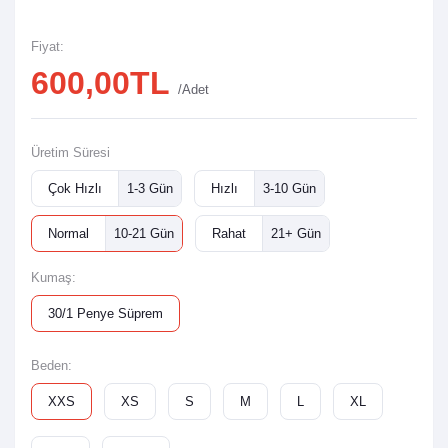
Fiyat:
600,00TL
/Adet
Üretim Süresi
Çok Hızlı
1-3 Gün
Hızlı
3-10 Gün
Normal
10-21 Gün
Rahat
21+ Gün
Kumaş:
30/1 Penye Süprem
Beden:
XXS
XS
S
M
L
XL