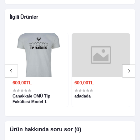
İlgili Ürünler
600,00TL
600,00TL
6
T-
Çanakkale OMÜ Tip
adadada
Ç
Fakültesi Model 1
1
Ürün hakkında soru sor (0)