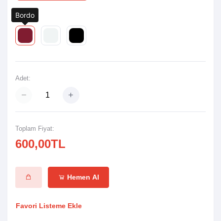
Bordo
Renk:
Adet:
Toplam Fiyat:
600,00TL
Hemen Al
Favori Listeme Ekle