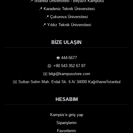
📍 İstanbul Üniversitesi - Beyazıt Kampüsü
📍 Karadeniz Teknik Üniversitesi
📍 Çukurova Üniversitesi
📍 Yıldız Teknik Üniversitesi
BIZE ULAŞIN
☎️ 444-5677
️ +90 543 352 67 87
✉️ bilgi@kampusstore.com
✉️ Sultan Selim Mah. Erdal Sk. 6 A/ 34000 Kağıthane/İstanbul
HESABIM
Kampüs’e giriş yap
Siparişlerim
Favorilerim