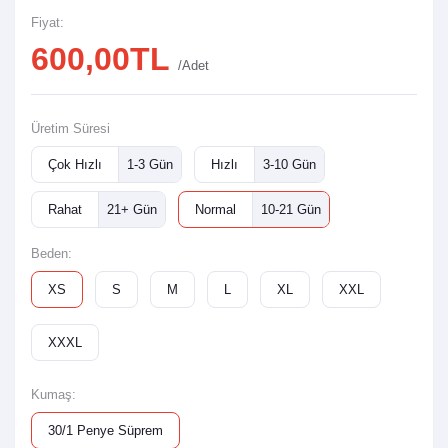
Fiyat:
600,00TL
/Adet
Üretim Süresi
Çok Hızlı
1-3 Gün
Hızlı
3-10 Gün
Rahat
21+ Gün
Normal
10-21 Gün
Beden:
XS
S
M
L
XL
XXL
XXXL
Kumaş:
30/1 Penye Süprem