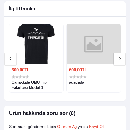
İlgili Ürünler
600,00TL
600,00TL
6
T-
Çanakkale OMÜ Tip
adadada
Ç
Fakültesi Model 1
1
Ürün hakkında soru sor (0)
Sorunuzu göndermek için
Oturum Aç
ya da
Kayıt Ol