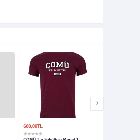
600,00TL
600,00TL
ÇOMÜ Tip Fakültesi Model 1
Istanbul Ünivers