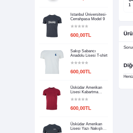
Gr.)
1
Istanbul Üniversitesi-
Cerrahpasa Model 9
Ürü
600,00TL
Soru
Sakıp Sabancı
Anadolu Lisesi T-shirt
Diğ
600,00TL
Henüz
Üsküdar Amerikan
Lisesi Kabartma
Baskılı
600,00TL
Üsküdar Amerikan
Lisesi Yazı Nakışlı
Model 2