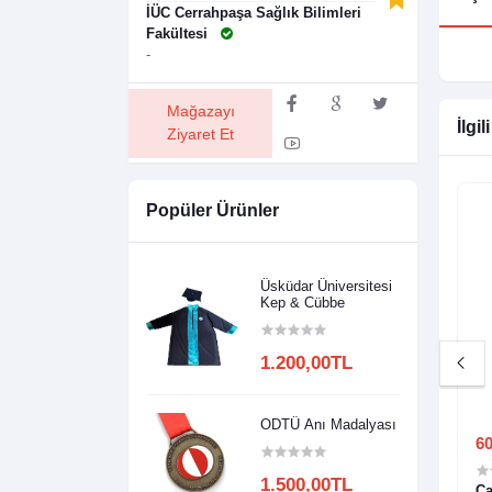
İÜC Cerrahpaşa Sağlık Bilimleri
Fakültesi
-
Mağazayı
İlgil
Ziyaret Et
Popüler Ürünler
Üsküdar Üniversitesi
Kep & Cübbe
1.200,00TL
ODTÜ Anı Madalyası
0,00TL
60
1.500,00TL
ye T-Shırt (125
KP02104-1060 Polo Yaka T-Shırt (145
Ça