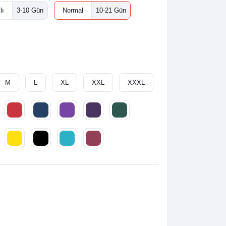
lı
3-10 Gün
Normal
10-21 Gün
M
L
XL
XXL
XXXL