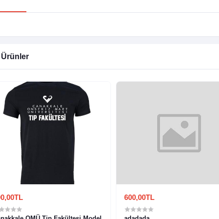
i Ürünler
0,00TL
600,00TL
nakkale OMÜ Tip Fakültesi Model
adadada