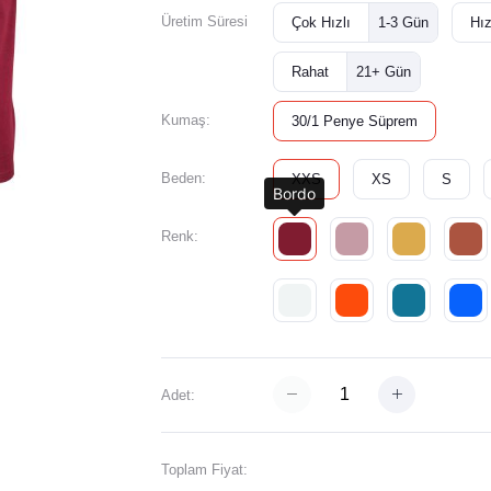
Üretim Süresi
Çok Hızlı
1-3 Gün
Hız
Rahat
21+ Gün
Kumaş:
30/1 Penye Süprem
Beden:
XXS
XS
S
Bordo
Renk:
Adet:
Toplam Fiyat: