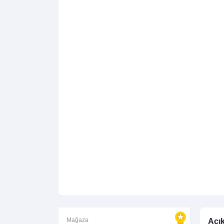
Mağaza
Açı