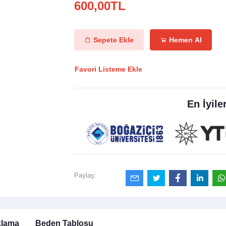
600,00TL
Sepete Ekle
Hemen Al
Favori Listeme Ekle
En İyile
Paylaş:
klama
Beden Tablosu