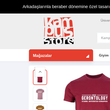
Arkadaşlarınla beraber dönemine özel tasarımla
Üniver
Giyim
Mağazalar