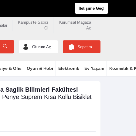
İletişime Geç!
Kampüs'te Satıcı
Kurumsal Mağaza
malar
Ol
Aç
Oturum Aç
Sepetim
siye & Ofis
Oyun & Hobi
Elektronik
Ev Yaşam
Kozmetik & K
a Saglik Bilimleri Fakültesi
1 Penye Süprem
Kısa Kollu Bisiklet