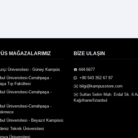
ÜS MAĞAZALARIMIZ
BIZE ULAŞIN
ziçi Üniversitesi - Güney Kampüs
☎️ 444-5677
nbul Üniversitesi-Cerrahpaşa -
️ +90 543 352 67 87
aşa Tıp Fakültesi
✉️ bilgi@kampusstore.com
nbul Üniversitesi-Cerrahpaşa -
✉️ Sultan Selim Mah. Erdal Sk. 6 A
Kağıthane/İstanbul
nbul Üniversitesi-Cerrahpaşa -
ekmece
nbul Üniversitesi - Beyazıt Kampüsü
deniz Teknik Üniversitesi
rova Üniversitesi