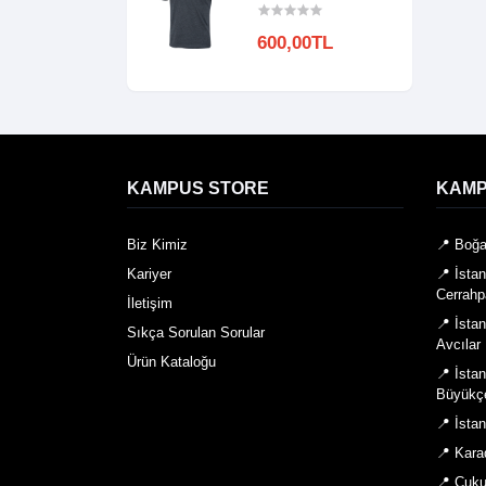
600,00TL
KAMPUS STORE
KAMP
Biz Kimiz
📍 Boğa
Kariyer
📍 İsta
Cerrahp
İletişim
📍 İsta
Sıkça Sorulan Sorular
Avcılar
Ürün Kataloğu
📍 İsta
Büyükç
📍 İsta
📍 Kara
📍 Çuku