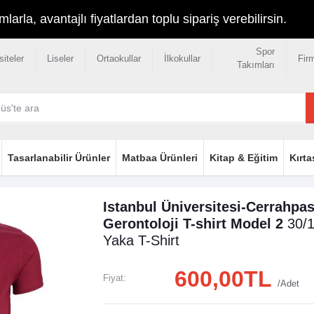
rla, avantajlı fiyatlardan toplu sipariş verebilirsin.
Spor
siteler
Liseler
Ortaokullar
İlkokullar
Fir
Takımları
Tasarlanabilir Ürünler
Matbaa Ürünleri
Kitap & Eğitim
Kırta
Istanbul Üniversitesi-Cerrahpas
Gerontoloji T-shirt Model 2
30/
Yaka T-Shirt
600,00TL
Fiyat:
/Adet