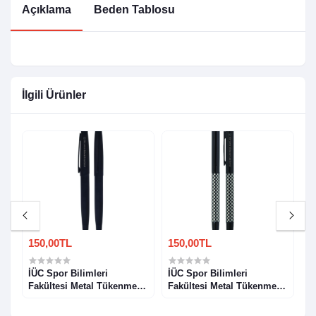
Açıklama
Beden Tablosu
İlgili Ürünler
150,00TL
150,00TL
1
i
İÜC Spor Bilimleri
İÜC Spor Bilimleri
İ
Fakültesi Metal Tükenmez
Fakültesi Metal Tükenmez
F
Kalem Model 5
Kalem Model 6
K