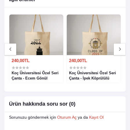
240,00TL
240,00TL
3
a
Koç Üniversitesi Özel Seri
Koç Üniversitesi Özel Seri
K
Çanta - Ecem Gönül
Çanta - İpek Köprülülü
Ç
Ürün hakkında soru sor (0)
Sorunuzu göndermek için
Oturum Aç
ya da
Kayıt Ol