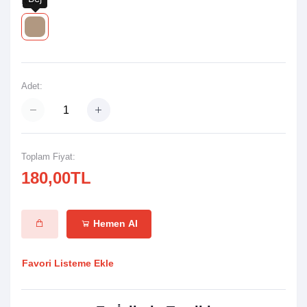
Renk:
Adet:
Toplam Fiyat:
180,00TL
Hemen Al
Favori Listeme Ekle