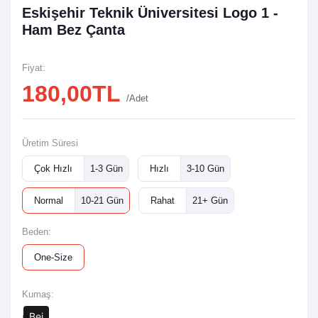
Eskişehir Teknik Üniversitesi Logo 1 -
Ham Bez Çanta
Fiyat:
180,00TL
/Adet
Üretim Süresi
Çok Hızlı
1-3 Gün
Hızlı
3-10 Gün
Normal
10-21 Gün
Rahat
21+ Gün
Beden:
One-Size
Kumaş:
Bej