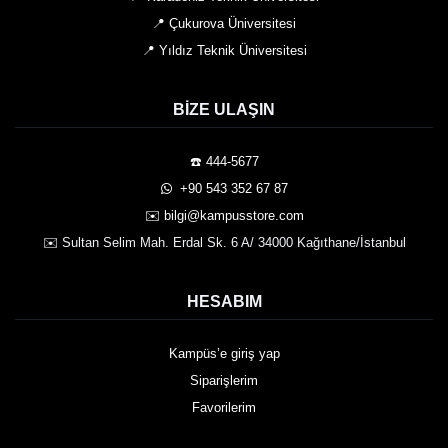
📍 Çukurova Üniversitesi
📍 Yıldız Teknik Üniversitesi
BIZE ULAŞIN
☎️ 444-5677
️ +90 543 352 67 87
✉️ bilgi@kampusstore.com
✉️ Sultan Selim Mah. Erdal Sk. 6 A/ 34000 Kağıthane/İstanbul
HESABIM
Kampüs’e giriş yap
Siparişlerim
Favorilerim