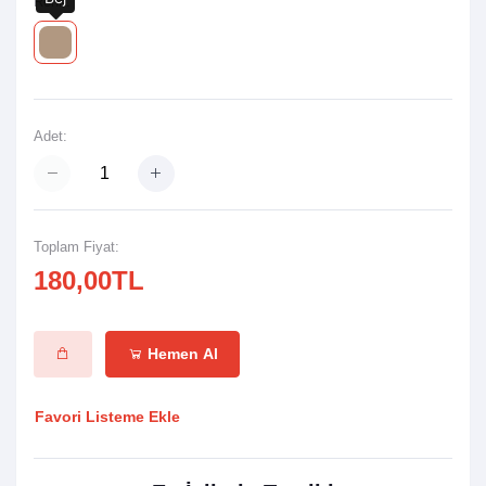
Renk:
Adet:
Toplam Fiyat:
180,00TL
Hemen Al
Favori Listeme Ekle