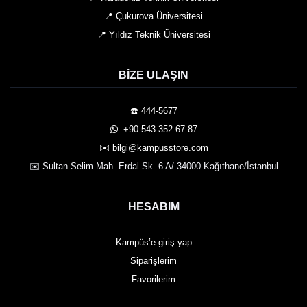
📍 Çukurova Üniversitesi
📍 Yıldız Teknik Üniversitesi
BIZE ULAŞIN
☎️ 444-5677
️ +90 543 352 67 87
✉️ bilgi@kampusstore.com
✉️ Sultan Selim Mah. Erdal Sk. 6 A/ 34000 Kağıthane/İstanbul
HESABIM
Kampüs’e giriş yap
Siparişlerim
Favorilerim