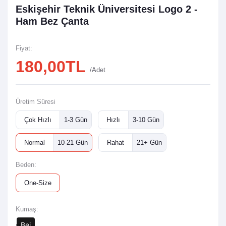
Eskişehir Teknik Üniversitesi Logo 2 -
Ham Bez Çanta
Fiyat:
180,00TL
/Adet
Üretim Süresi
Çok Hızlı
1-3 Gün
Hızlı
3-10 Gün
Normal
10-21 Gün
Rahat
21+ Gün
Beden:
One-Size
Kumaş:
Bej