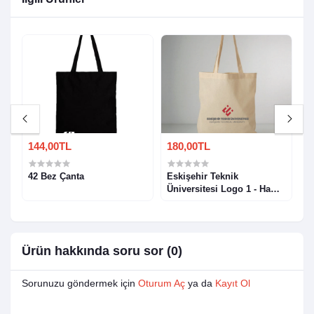
144,00TL
180,00TL
3
)
42 Bez Çanta
Eskişehir Teknik
T
Üniversitesi Logo 1 - Ham
O
Bez Çanta
Ürün hakkında soru sor (0)
Sorunuzu göndermek için
Oturum Aç
ya da
Kayıt Ol